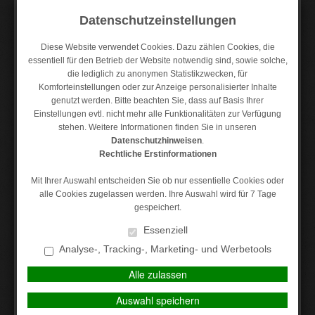
Datenschutzeinstellungen
Diese Website verwendet Cookies. Dazu zählen Cookies, die
essentiell für den Betrieb der Website notwendig sind, sowie solche,
die lediglich zu anonymen Statistikzwecken, für
Kontakt
Anfahrt
Datenschutz
Impressum
Komforteinstellungen oder zur Anzeige personalisierter Inhalte
genutzt werden. Bitte beachten Sie, dass auf Basis Ihrer
Einstellungen evtl. nicht mehr alle Funktionalitäten zur Verfügung
stehen. Weitere Informationen finden Sie in unseren
Datenschutzhinweisen
.
MAIN MENU
Rechtliche Erstinformationen
Mit Ihrer Auswahl entscheiden Sie ob nur essentielle Cookies oder
alle Cookies zugelassen werden. Ihre Auswahl wird für 7 Tage
Die
gespeichert.
Rechtsschutzversicherung
Essenziell
Analyse-, Tracking-, Marketing- und Werbetools
Ein Rechtsstreit kostet immer Geld. Ihr Gegner muss
Alle zulassen
diese Kosten nur dann übernehmen, wenn er vor Gericht
verliert. Daher scheuen viele solch eine
Auswahl speichern
Auseinandersetzung aus Angst vor den entstehenden