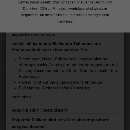
Gemäß neuer gesetzlicher Vorgaben (Insurance Distribution
Was ist versichert?
Direktive - IDD) zu Fernabsatzverträgen sind wir dazu
Alle rechtlichen Belangen können grundsätzlich versichert
verpflichtet, an dieser Stelle auf unsere Beratungspflicht
werden. Je nach Bedarf können für verschiedene
hinzuweisen.
juristische Bereiche spezielle Versicherungen
abgeschlossen werden.
zusätzlich kann das Risiko der Teilnahme am
Straßenverkehr versichert werden. Für:
Eigentümer, Halter, Fahrer oder Insasse aller bei
Vertragsabschluß und während der Vertragsdauer auf
Sie zugelassenen oder auf Ihren Namen versicherten
Fahrzeuge
Fahrer nicht auf Sie zugelassener Fahrzeuge
Fußgänger, Radfahrer oder Fahrgäste
nach oben
Was ist nicht versichert?
Folgende Risiken sind vom Versicherungsschutz
ausgeschlossen: