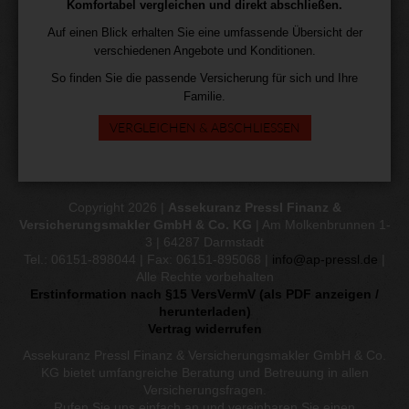
Komfortabel vergleichen und direkt abschließen.
Auf einen Blick erhalten Sie eine umfassende Übersicht der
verschiedenen Angebote und Konditionen.
So finden Sie die passende Versicherung für sich und Ihre
Familie.
VERGLEICHEN & ABSCHLIESSEN
Copyright 2026 |
Assekuranz Pressl Finanz &
Versicherungsmakler GmbH & Co. KG
| Am Molkenbrunnen 1-
3 | 64287 Darmstadt
Tel.: 06151-898044 | Fax: 06151-895068 |
info@ap-pressl.de
|
Alle Rechte vorbehalten
Erstinformation nach §15 VersVermV (als PDF anzeigen /
herunterladen)
Vertrag widerrufen
Assekuranz Pressl Finanz & Versicherungsmakler GmbH & Co.
KG bietet umfangreiche Beratung und Betreuung in allen
Versicherungsfragen.
Rufen Sie uns einfach an und vereinbaren Sie einen