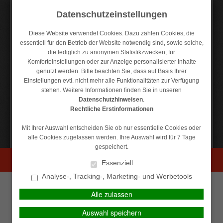
Datenschutzeinstellungen
Diese Website verwendet Cookies. Dazu zählen Cookies, die
essentiell für den Betrieb der Website notwendig sind, sowie solche,
die lediglich zu anonymen Statistikzwecken, für
Kontakt
Anfahrt
Datenschutz
Impressum
Komforteinstellungen oder zur Anzeige personalisierter Inhalte
genutzt werden. Bitte beachten Sie, dass auf Basis Ihrer
Einstellungen evtl. nicht mehr alle Funktionalitäten zur Verfügung
stehen. Weitere Informationen finden Sie in unseren
Datenschutzhinweisen
.
MAIN MENU
Rechtliche Erstinformationen
Mit Ihrer Auswahl entscheiden Sie ob nur essentielle Cookies oder
alle Cookies zugelassen werden. Ihre Auswahl wird für 7 Tage
Versicherungsunterlagen
gespeichert.
anfordern
PERSÖNLICHE BERATUNG GEWÜNSCHT?
Essenziell
Analyse-, Tracking-, Marketing- und Werbetools
Sie möchten ein neues Fahrzeug zulassen und benötigen
Ich wünsche eine
Ich verzichte auf eine
Alle zulassen
eine elektronische Versicherungsbestätigung? Sie sind
persönliche Beratung und
persönliche Beratung und
demnächst im Ausland unterwegs und brauchen eine
möchte Kontakt mit einem
möchte mit dem Besuch der
Auswahl speichern
Internationale Versicherungskarte (Grüne Karte)? Fordern
Berater aufnehmen.
Seite fortfahren.