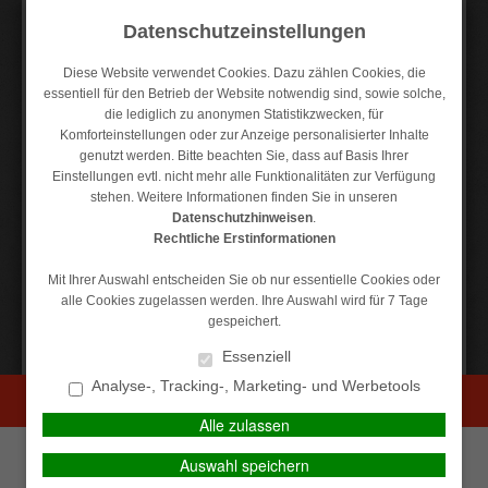
Datenschutzeinstellungen
Diese Website verwendet Cookies. Dazu zählen Cookies, die
essentiell für den Betrieb der Website notwendig sind, sowie solche,
die lediglich zu anonymen Statistikzwecken, für
Kontakt
Anfahrt
Datenschutz
Impressum
Komforteinstellungen oder zur Anzeige personalisierter Inhalte
genutzt werden. Bitte beachten Sie, dass auf Basis Ihrer
Einstellungen evtl. nicht mehr alle Funktionalitäten zur Verfügung
stehen. Weitere Informationen finden Sie in unseren
Datenschutzhinweisen
.
MAIN MENU
Rechtliche Erstinformationen
Mit Ihrer Auswahl entscheiden Sie ob nur essentielle Cookies oder
alle Cookies zugelassen werden. Ihre Auswahl wird für 7 Tage
Datenänderung
gespeichert.
Essenziell
Wenn sich Ihre Lebensumstände ändern (z.B. Änderung
Analyse-, Tracking-, Marketing- und Werbetools
der Kontoverbindung, Heirat, Nachwuchs, Ortswechsel,
PERSÖNLICHE BERATUNG GEWÜNSCHT?
beruflicher Auslandsaufenthalt, Scheidung,
Alle zulassen
Selbstständigkeit, Gründung einer im Handelsregister
Ich wünsche eine
Ich verzichte auf eine
Auswahl speichern
eingetragenen Firma usw.), können Sie uns dies einfach
persönliche Beratung und
persönliche Beratung und