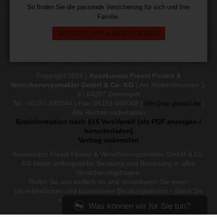
So finden Sie die passende Versicherung für sich und Ihre
Familie.
VERGLEICHEN & ABSCHLIESSEN
Copyright 2026 |
Assekuranz Pressl Finanz &
Versicherungsmakler GmbH & Co. KG
| Am Molkenbrunnen 1-
3 | 64287 Darmstadt
Tel.: 06151-898044 | Fax: 06151-895068 |
info@ap-pressl.de
|
Alle Rechte vorbehalten
Erstinformation nach §15 VersVermV (als PDF anzeigen /
herunterladen)
Vertrag widerrufen
Assekuranz Pressl Finanz & Versicherungsmakler GmbH & Co.
KG bietet umfangreiche Beratung und Betreuung in allen
Versicherungsfragen.
Rufen Sie uns einfach an und vereinbaren Sie einen
unverbindlichen und kostenlosen Beratungstermin - damit Sie
mit Sicherheit gut versichert sind.
Was können wir für Sie tun?