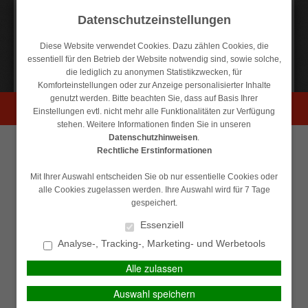
Datenschutzeinstellungen
Diese Website verwendet Cookies. Dazu zählen Cookies, die
essentiell für den Betrieb der Website notwendig sind, sowie solche,
die lediglich zu anonymen Statistikzwecken, für
Kontakt
Anfahrt
Datenschutz
Impressum
Komforteinstellungen oder zur Anzeige personalisierter Inhalte
genutzt werden. Bitte beachten Sie, dass auf Basis Ihrer
PERSÖNLICHE BERATUNG GEWÜNSCHT?
Einstellungen evtl. nicht mehr alle Funktionalitäten zur Verfügung
stehen. Weitere Informationen finden Sie in unseren
Datenschutzhinweisen
.
Ich wünsche eine
Ich verzichte auf eine
MAIN MENU
Rechtliche Erstinformationen
persönliche Beratung und
persönliche Beratung und
möchte Kontakt mit einem
möchte mit dem Besuch der
Mit Ihrer Auswahl entscheiden Sie ob nur essentielle Cookies oder
Berater aufnehmen.
Seite fortfahren.
alle Cookies zugelassen werden. Ihre Auswahl wird für 7 Tage
gespeichert.
Ich habe die
BERATEN LASSEN
Essenziell
Erstinformation (PDF)
Analyse-, Tracking-, Marketing- und Werbetools
gelesen und gespeichert
Kontakt
Alle zulassen
Assekuranz Pressl Finanz & Versicherungsmakler
FORTSETZEN
Am Molkenbrunnen 1-3
Auswahl speichern
64287 Darmstadt